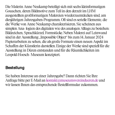
Die Malerin Anne Neukamp beteiligt sich mit sechs kleinformatigen
Gouachen, deren Bildmotive zum Teil in den derzeit im LHM
ausgestellten großformatigen Malereien wiederzuentdecken sind, am
diesjährigen Jahresgaben-Programm. Oft sind es serielle Elemente, die
die Werke von Anne Neukamp charakterisieren. Sie scheinen aus
simplen Ana- logien des digitalen wie des analogen Alltags zu bestehen:
Bildzeichen, Sprachkürzel, Formstücke. Neben Malerei auf Leinwand
sind in der Ausstellung „Impossible Object“ bis zum 14. Januar 2024
Papierarbeiten zu sehen, die als große Formate einen neuen Aspekt im
Schaffen der Künstlerin darstellen. Einige der Werke sind speziell für die
Ausstellung in Düren entstanden und für die Räumlichkeiten im
Leopold-Hoesch- Museum konzipiert.
Bestellung
Sie haben Interesse an einer Jahresgabe? Dann richten Sie Ihre
Anfrage bitte per E-Mail an
kontakt@museumsvereindueren.de
und
wir lassen Ihnen das entsprechende Bestellformular zukommen.
Die angegebenen Preise verstehen sich inklusive gesetzlicher
Mehrwertsteuer. Sämtliche Angebote sind exklusive Rahmung, wenn
nicht anders angegeben. Sollten für Jahresgaben mehrere Bestellungen
vorliegen, werden diese nach dem Eingang des Bestellformulars
vergeben. Kann Ihre Bestellung berücksichtigt werden, erhalten Sie