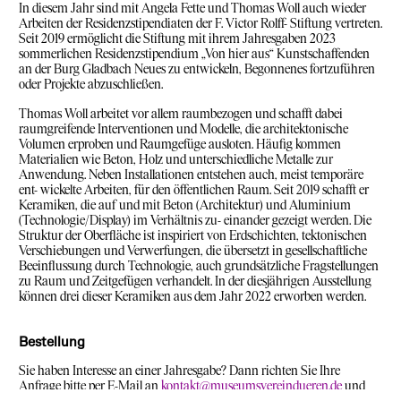
In diesem Jahr sind mit Angela Fette und Thomas Woll auch wieder
Arbeiten der Residenzstipendiaten der F. Victor Rolff- Stiftung vertreten.
Seit 2019 ermöglicht die Stiftung mit ihrem Jahresgaben 2023
sommerlichen Residenzstipendium „Von hier aus“ Kunstschaffenden
an der Burg Gladbach Neues zu entwickeln, Begonnenes fortzuführen
oder Projekte abzuschließen.
Thomas Woll arbeitet vor allem raumbezogen und schafft dabei
raumgreifende Interventionen und Modelle, die architektonische
Volumen erproben und Raumgefüge ausloten. Häufig kommen
Materialien wie Beton, Holz und unterschiedliche Metalle zur
Anwendung. Neben Installationen entstehen auch, meist temporäre
ent- wickelte Arbeiten, für den öffentlichen Raum. Seit 2019 schafft er
Keramiken, die auf und mit Beton (Architektur) und Aluminium
(Technologie/Display) im Verhältnis zu- einander gezeigt werden. Die
Struktur der Oberfläche ist inspiriert von Erdschichten, tektonischen
Verschiebungen und Verwerfungen, die übersetzt in gesellschaftliche
Beeinflussung durch Technologie, auch grundsätzliche Fragstellungen
zu Raum und Zeitgefügen verhandelt. In der diesjährigen Ausstellung
können drei dieser Keramiken aus dem Jahr 2022 erworben werden.
Bestellung
Sie haben Interesse an einer Jahresgabe? Dann richten Sie Ihre
Anfrage bitte per E-Mail an
kontakt@museumsvereindueren.de
und