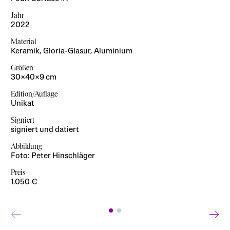
Jahr
Jahr
2022
2022
Material
Material
Keramik, Gloria-Glasur, Aluminium
Keramik, Glasur, Aluminium
Größen
Größen
30×40×9 cm
30×40×9 cm
Edition/Auflage
Edition/Auflage
Unikat
Unikat
Signiert
Signiert
signiert und datiert
signiert und datiert
Abbildung
Abbildung
Foto: Peter Hinschläger
Foto: Peter Hinschläger
Preis
Preis
1.050 €
1.050 €
←
→