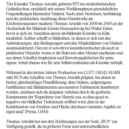
"Der Künstler Thomas Arnolds, geboren 1975 im niederrheinischen
Geilenkirchen, erschließt mit seinen Werkkomplexen grundsätzliche
Fragestellungen klassischer Malerei. Nach einer Steinmetz-Ausbildung
und der praktischen Ausübung dieses Handwerks als
Kirchenrestaurator studierte Thomas Arnolds von 2001 bis 2005 an der
Hochschule für Bildende Künste Braunschweig bei Walter Dahn,
bevor er sich im Anschluss daran als bildender Künstler in Köln
niederließ. Seither schafft er Bildreihen, in denen er sich mit den
Anforderungen, den Bedingungen und den Möglichkeiten von Malerei
auseinandersetzt. Dies tut er sowohl in kunsttheoretischer als auch in
praktischer Hinsicht, wenn er die Relevanz alter Meister anerkennt und
aus deren Schaffen Inspiration und Bewertungskriterien für seine
eigene Arbeit ebenso wie für sein Selbstverständnis als Künstler schöpft.
Während in den letzten Jahren Werkserien wie LUFT, GRAD, MARB
oder RUN das Schaffen von Thomas Arnolds prägten, bei denen in
breiter, gleichmäßiger Pinselführung, dem Duktus, aufgetragene
Farbflächen mit Bildelementen aus massiver Farbmaterie kombiniert
werden, zeichnen sich die jüngsten Arbeiten durch die grafische
Komponente der Wegnahme von Materie aus, so dass quasi ex
negativo ein bildlicher Tiefenraum eröffnet wird, dem in der
Kombination von Struktur und Fläche durchaus visionäre Aspekte zu
eigen sind." (Presse, LHM)
Thomas Arnolds hat uns drei Zeichnungen aus der Serie „RUN“ zur
Verfügung gestellt, die in größerer Form und unterschiedlichen