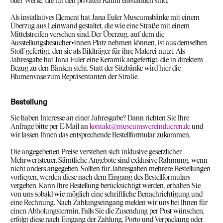
oder Werke, die für den privaten Raum entstanden sind.
Als installatives Element hat Jana Euler Museumsbänke mit einem
Überzug aus Leinwand gestaltet, die wie eine Straße mit einem
Mittelstreifen versehen sind. Der Überzug, auf dem die
Ausstellungsbesucher•innen Platz nehmen können, ist aus demselben
Stoff gefertigt, den sie als Bildträger für ihre Malerei nutzt. Als
Jahresgabe hat Jana Euler eine Keramik angefertigt, die in direktem
Bezug zu den Bänken steht. Statt der Sitzbänke wird hier die
Blumenvase zum Repräsentanten der Straße.
Bestellung
Sie haben Interesse an einer Jahresgabe? Dann richten Sie Ihre
Anfrage bitte per E-Mail an
kontakt@museumsvereindueren.de
und
wir lassen Ihnen das entsprechende Bestellformular zukommen.
Die angegebenen Preise verstehen sich inklusive gesetzlicher
Mehrwertsteuer. Sämtliche Angebote sind exklusive Rahmung, wenn
nicht anders angegeben. Sollten für Jahresgaben mehrere Bestellungen
vorliegen, werden diese nach dem Eingang des Bestellformulars
vergeben. Kann Ihre Bestellung berücksichtigt werden, erhalten Sie
von uns sobald wie möglich eine schriftliche Benachrichtigung und
eine Rechnung. Nach Zahlungseingang melden wir uns bei Ihnen für
einen Abholungstermin. Falls Sie die Zusendung per Post wünschen,
erfolgt diese nach Eingang der Zahlung, Porto und Verpackung oder