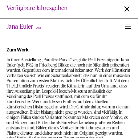
Verfügbare Jahresgaben
Jana Euler
2024
Zum Werk
In ihrer Ausstellung „Parallele Praxis“ zeigt die Peill-Preisträgerin Jana
Euler (geb. 1982 in Friedberg) Bilder, die noch nie öffentlich präsentiert
wurden. Gegenüber dem international bekannten Werk der Künstlerin
verhalten sie sich wie ein Schattenkabinett, das nun in einer musealen
Präsentation zum ersten Mal ins Licht der Öffentlichkeit tritt. Mit dem
Titel „Parallele Praxis“ reagiert die Künstlerin auf den Umstand, dass
ihre Ausstellung im Leopold-Hoesch-Museum anlässlich der
Verleihung des Peill-Preises stattfindet, mit dem sie für ihr
künstlerisches Werk und dessen Einfluss auf den aktuellen
künstlerischen Diskurs geehrt wird. Die Gründe dafür, warum die nun
ausgestellten Bilder bislang nicht gezeigt wurden, sind vielfältig. In
einigen Fällen sind es Varianten bekannter Malereien oder Motive, es
sind Skizzen und Bilder, die als Einzelwerke neben größeren Reihen
entstanden sind, Bilder, die als Motive für Einladungskarten und
Plakate dienten und daher noch nicht im Original gezeigt wurden,