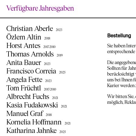
Verfügbare Jahresgaben
Christian Aberle
2023
Özlem Altin
Bestellung
2018
Horst Antes
Sie haben Inter
2017-2010
entsprechende
Thomas Arnolds
2019
Anita Bauer
Die angegebene
2023
Sollten für Ja
Francisco Correia
2025
berücksichtigt
Angela Fette
uns bei Ihnen 
2023
Kurier werden 
Tom Früchtl
2017-2010
Albrecht Fuchs
Wir bitten Sie
2021
möglich, Rekla
Kasia Fudakowski
2021
Manuel Graf
2018
Kornelia Hoffmann
2021
Katharina Jahnke
2025