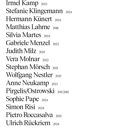
Irmel Kamp
2023
Stefanie Klingemann
2024
Hermann Künert
2024
Matthias Lahme
2018
Silvia Martes
2024
Gabriele Menzel
2022
Judith Milz
2025
Vera Molnar
2022
Stephan Mörsch
2021
Wolfgang Nestler
2025
Anne Neukamp
2023
Pirgelis/Ostrowski
2017-2010
Sophie Pape
2024
Simon Risi
2024
Pietro Roccasalva
2025
Ulrich Rückriem
2024